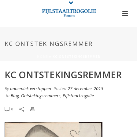
KC ONTSTEKINGSREMMER
HOME
»
KC ONTSTEKINGSREMMER
KC ONTSTEKINGSREMMER
By
annemiek verstappen
Posted
27 december 2015
In
Blog
,
Ontstekingsremmers
,
Pijlstaartrogolie
0