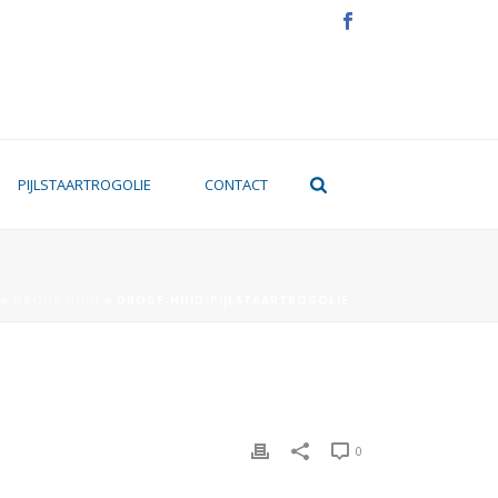
PIJLSTAARTROGOLIE
CONTACT
»
DROGE HUID
»
DROGE-HUID-PIJLSTAARTROGOLIE
0