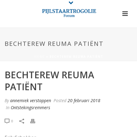
BECHTEREW REUMA PATIËNT
HOME
»
BECHTEREW REUMA PATIËNT
BECHTEREW REUMA
PATIËNT
By
annemiek verstappen
Posted
20 februari 2018
In
Ontstekingsremmers
0