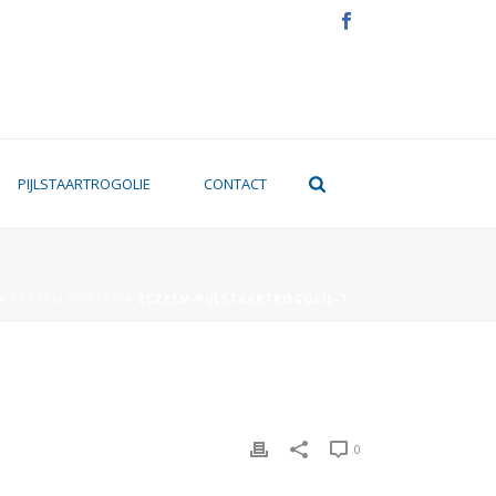
PIJLSTAARTROGOLIE
CONTACT
»
ECZEEM VOETEN
»
ECZEEM-PIJLSTAARTROGOLIE-7
0