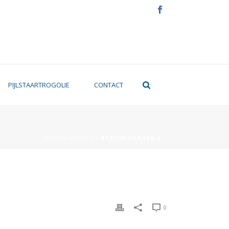
PIJLSTAARTROGOLIE
CONTACT
HOME
»
ECZEEM
»
ECZEEM-HANDEN-2
0