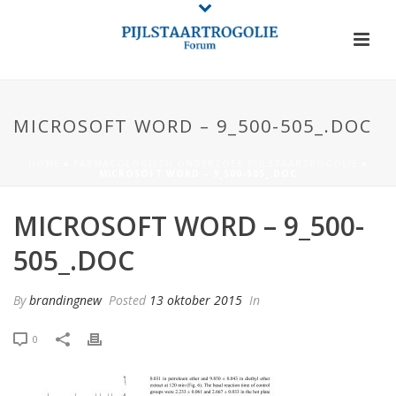
MICROSOFT WORD – 9_500-505_.DOC
HOME
»
FARMACOLOGISCH ONDERZOEK PIJLSTAARTROGOLIE
»
MICROSOFT WORD – 9_500-505_.DOC
MICROSOFT WORD – 9_500-
505_.DOC
By
brandingnew
Posted
13 oktober 2015
In
0