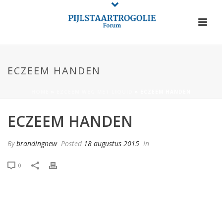
ECZEEM HANDEN
HOME
»
EZCEEM WEG MET LIQUID
»
ECZEEM HANDEN
ECZEEM HANDEN
By
brandingnew
Posted
18 augustus 2015
In
0