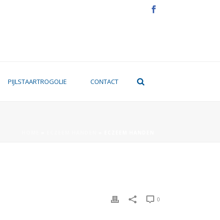
PIJLSTAARTROGOLIE
CONTACT
HOME
»
ECZEEM HANDEN
»
ECZEEM HANDEN
0